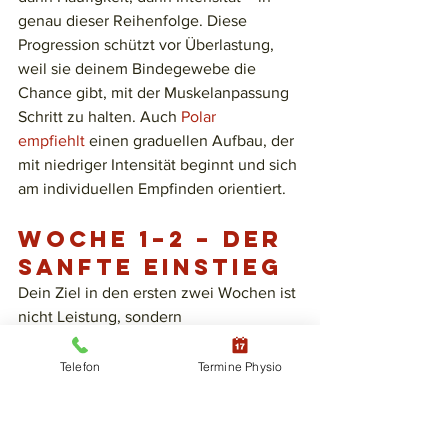
genau dieser Reihenfolge. Diese 
Progression schützt vor Überlastung, 
weil sie deinem Bindegewebe die 
Chance gibt, mit der Muskelanpassung 
Schritt zu halten. Auch 
Polar 
empfiehlt
 einen graduellen Aufbau, der 
mit niedriger Intensität beginnt und sich 
am individuellen Empfinden orientiert.
Woche 1–2 – Der 
sanfte Einstieg
Dein Ziel in den ersten zwei Wochen ist 
nicht Leistung, sondern 
Wiedergewöhnung
. Plane 2 
Krafteinheiten pro Woche von je 20–30 
Telefon
Termine Physio
Minuten ein, mit niedriger Intensität 
und ausschließlichem Fokus auf 
saubere Bewegungsqualität. 