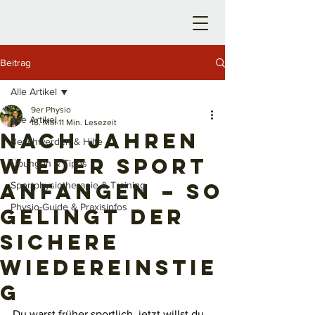
Beitrag
Alle Artikel
9er Physio
Alle Artikel
18. Mai
11 Min. Lesezeit
Nach Jahren
Beschwerden & Hilfe
wieder Sport
Übungen & Tipps
anfangen – so
Sportphysiotherapie & Training
Physio-Guide & Praxisinfos
gelingt der
sichere
Wiedereinstie
g
Du warst früher sportlich, jetzt willst du 