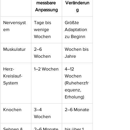
messbare 
Veränderun
Anpassung
g
Nervensyst
Tage bis 
Größte 
em
wenige 
Adaptation 
Wochen
zu Beginn
Muskulatur
2–6 
Wochen bis 
Wochen
Jahre
Herz-
1–2 Wochen
4–12 
Kreislauf-
Wochen 
System
(Ruheherzfr
equenz, 
Erholung)
Knochen
3–4 
2–6 Monate
Wochen
Sehnen & 
2–6 Monate
bis über 1 